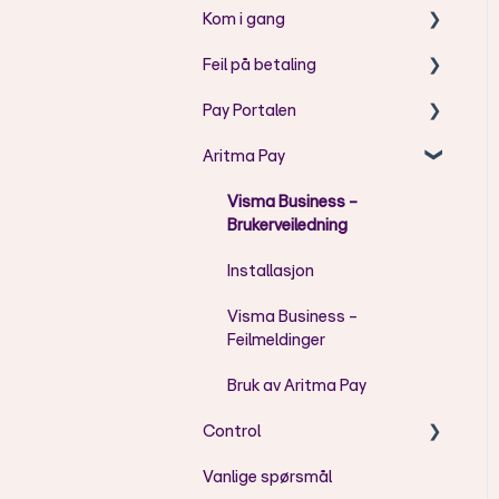
Kom i gang
Feil på betaling
Aritma Pay - Telepay til
ISO2002 konvertering
Pay Portalen
AC - Koder
Aritma Pay
AG - Koder
Bruk av Pay Portal
AM - Koder
Feilmeldinger
Visma Business -
Brukerveiledning
CH - Koder
Brukeradministrasjon
Installasjon
FF - Koder
Visma Business -
DU - Koder
Feilmeldinger
RR - Koder
Bruk av Aritma Pay
DS - Koder
Control
DT - Koder
Vanlige spørsmål
Installasjon/oppsett