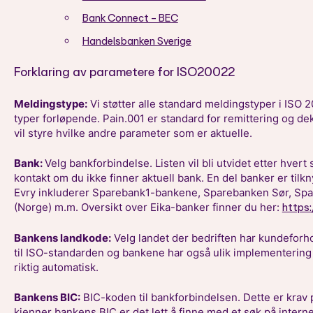
Bank Connect - BEC
Handelsbanken Sverige
Forklaring av parametere for ISO20022
Meldingstype:
Vi støtter alle standard meldingstyper i ISO 20
typer forløpende. Pain.001 er standard for remittering og d
vil styre hvilke andre parameter som er aktuelle.
Bank:
Velg bankforbindelse. Listen vil bli utvidet etter hvert 
kontakt om du ikke finner aktuell bank. En del banker er tilkn
Evry inkluderer Sparebank1-bankene, Sparebanken Sør, Sp
(Norge) m.m. Oversikt over Eika-banker finner du her:
https:
Bankens landkode:
Velg landet der bedriften har kundeforho
til ISO-standarden og bankene har også ulik implementering på
riktig automatisk.
Bankens BIC:
BIC-koden til bankforbindelsen. Dette er krav
kjenner bankens BIC er det lett å finne med et søk på interne