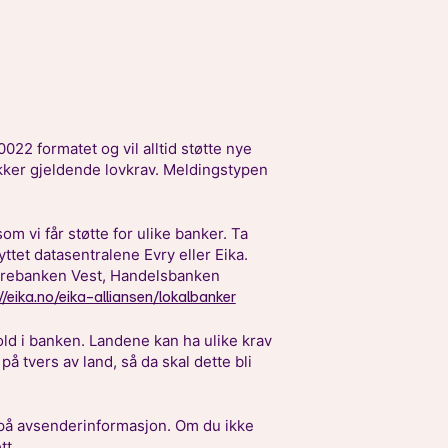
022 formatet og vil alltid støtte nye
ekker gjeldende lovkrav. Meldingstypen
som vi får støtte for ulike banker. Ta
yttet datasentralene Evry eller Eika.
arebanken Vest, Handelsbanken
//eika.no/eika-alliansen/lokalbanker
ld i banken. Landene kan ha ulike krav
 tvers av land, så da skal dette bli
 på avsenderinformasjon. Om du ikke
tt.