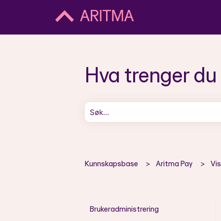
Hva trenger du h
Det finnes ingen forslag fordi søkefelt
Kunnskapsbase
Aritma Pay
Vis
Brukeradministrering