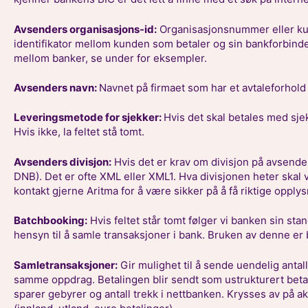
Avsenders organisasjons-id:
Organisasjonsnummer eller ku
identifikator mellom kunden som betaler og sin bankforbinde
mellom banker, se under for eksempler.
Avsenders navn:
Navnet på firmaet som har et avtaleforhol
Leveringsmetode for sjekker:
Hvis det skal betales med sje
Hvis ikke, la feltet stå tomt.
Avsenders divisjon:
Hvis det er krav om divisjon på avsender
DNB). Det er ofte XML eller XML1. Hva divisjonen heter skal
kontakt gjerne Aritma for å være sikker på å få riktige opplys
Batchbooking:
Hvis feltet står tomt følger vi banken sin stan
hensyn til å samle transaksjoner i bank. Bruken av denne er 
Samletransaksjoner:
Gir mulighet til å sende uendelig antall
samme oppdrag. Betalingen blir sendt som ustrukturert beta
sparer gebyrer og antall trekk i nettbanken. Krysses av på a