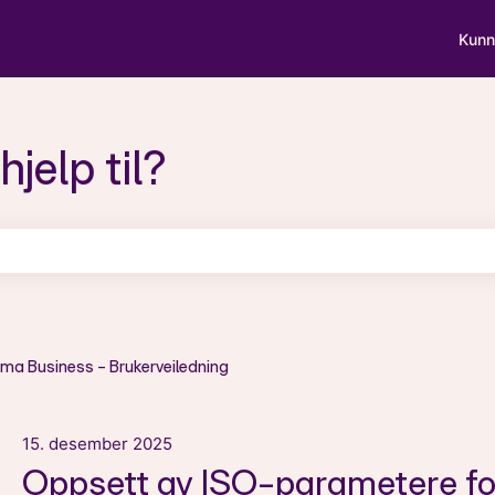
Kunn
jelp til?
et er tomt.
ma Business - Brukerveiledning
15. desember 2025
Oppsett av ISO-parametere for