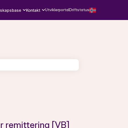
Utviklerportal
Driftstatus
skapsbase
Kontakt
 remittering [VB]