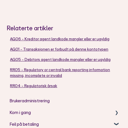
Relaterte artikler
AG06 - Kreditor agent landkode mangler eller er ugyldig
AG01 - Transaksjonen er forbudt på denne kontotypen
AG05 - Debitors agent landkode mangler eller er ugyldig
RR05 - Regulatory or central bank reporting information
missing, incomplete or invalid
RR04 - Regulatorisk årsak
Brukeradministrering
Kom i gang
Feil på betaling
Aritma Pay - Telepay til ISO2002 konvertering