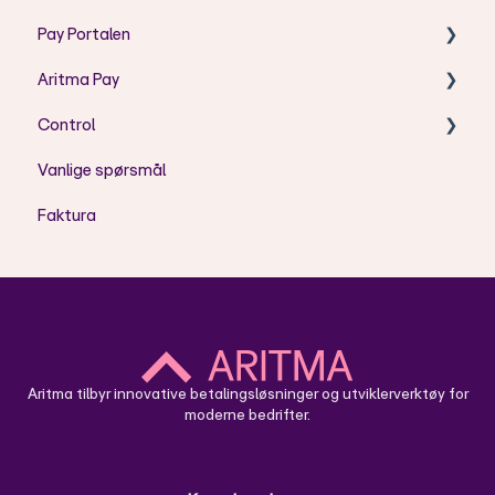
Pay Portalen
Aritma Pay
Bruk av Pay Portal
Control
Feilmeldinger
Visma Business - Brukerveiledning
Vanlige spørsmål
Brukeradministrasjon
Installasjon
Installasjon/oppsett
Faktura
Visma Business - Feilmeldinger
Hvordan bruke Aritma Control
Bruk av Aritma Pay
Skyløsning - Oppsett
Skyløsning - Bruk
Aritma tilbyr innovative betalingsløsninger og utviklerverktøy for
moderne bedrifter.