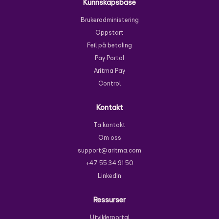
Kunnskapsbase
Brukeradministering
Oppstart
Feil på betaling
Pay Portal
Aritma Pay
Control
Kontakt
Ta kontakt
Om oss
support@aritma.com
+47 55 34 91 50
LinkedIn
Ressurser
Utviklerportal