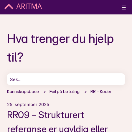
☰
Hva trenger du hjelp
til?
Det finnes ingen forslag fordi søkefeltet er tomt.
Kunnskapsbase
Feil på betaling
RR - Koder
25. september 2025
RR09 - Strukturert
referanse er ugyldig eller