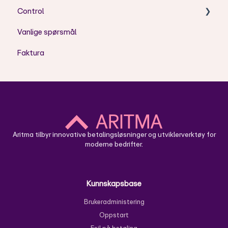
Control
RR - Koder
Vanlige spørsmål
DS - Koder
Installasjon/oppsett
Faktura
DT - Koder
Hvordan bruke Aritma Control
TA - Koder
Skyløsning - Oppsett
NARR / CUST
Skyløsning - Bruk
Aritma tilbyr innovative betalingsløsninger og utviklerverktøy for
moderne bedrifter.
Kunnskapsbase
Brukeradministering
Oppstart