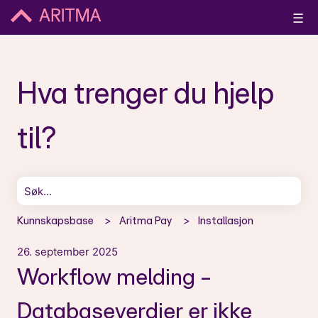
☰
Hva trenger du hjelp
til?
Det finnes ingen forslag fordi søkefeltet er tomt.
Kunnskapsbase
Aritma Pay
Installasjon
26. september 2025
Workflow melding -
Databaseverdier er ikke