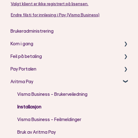
Valgt klient er ikke registrert på lisensen.
Endre filsti for innlesing i Pay (Visma Business)
Brukeradministrering
Kom i gang
Feil på betaling
Aritma Pay - Telepay til ISO2002 konvertering
Pay Portalen
AC - Koder
Aritma Pay
AG - Koder
Bruk av Pay Portal
AM - Koder
Feilmeldinger
Visma Business - Brukerveiledning
CH - Koder
Brukeradministrasjon
Installasjon
FF - Koder
Visma Business - Feilmeldinger
DU - Koder
Bruk av Aritma Pay