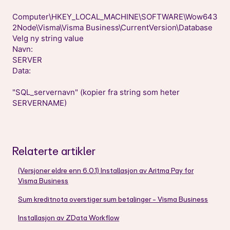
Computer\HKEY_LOCAL_MACHINE\SOFTWARE\Wow643
2Node\Visma\Visma Business\CurrentVersion\Database
Velg ny string value
Navn:
SERVER
Data:
"SQL_servernavn" (kopier fra string som heter
SERVERNAME)
Relaterte artikler
(Versjoner eldre enn 6.0.1) Installasjon av Aritma Pay for
Visma Business
Sum kreditnota overstiger sum betalinger - Visma Business
Installasjon av ZData Workflow