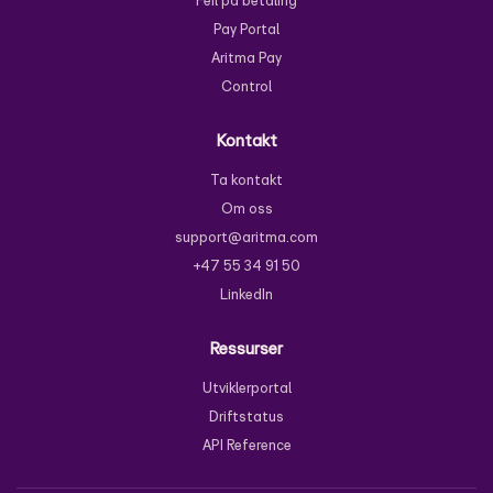
Feil på betaling
Pay Portal
Aritma Pay
Control
Kontakt
Ta kontakt
Om oss
support@aritma.com
+47 55 34 91 50
LinkedIn
Ressurser
Utviklerportal
Driftstatus
API Reference